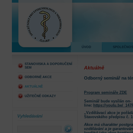
ÚVOD
SPOLEČNO
STANOVISKA A DOPORUČENÍ
Aktuálně
SEM
ODBORNÉ AKCE
Odborný seminář na té
AKTUÁLNĚ
Program semináře ZDE
UŽITEČNÉ ODKAZY
Seminář bude vysílán on-
line:
https://youtu.be/_14
„Vzdělávací akce je pořád
Vyhledávání
Stavovského předpisu č. 
Akce má charakter postgr
vzdělávání a je garantová
kredity) jako akce kontinu