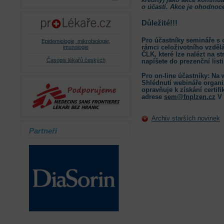
o účasti. Akce je ohodnoce
Důležité!!!
Pro účastníky semináře s 
Epidemiologie, mikrobiologie,
rámci celoživotního vzděl
imunologie
ČLK, které lze nalézt na s
Časopis lékařů českých
napíšete do prezenční list
Pro on-line účastníky: Na 
Shlédnutí webináře organ
opravňuje k získání certifi
adrese
sem@fnplzen.cz
V 
Archiv starších novinek
Partneři