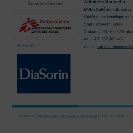
Administrátor webu:
Časopis lékařů českých
MUDr. Kateřina Fabiánová,
Oddělení epidemiologie inf
Státní zdravotní ústav
Šrobárova 48, 100 42 Praha
tel.: +420 267 082 445
Partneři
e-mail:
katerina.fabianova@
© 2007-21
Společnost pro epidemiologii a mikrobiologii
| ISSN 1802-565X