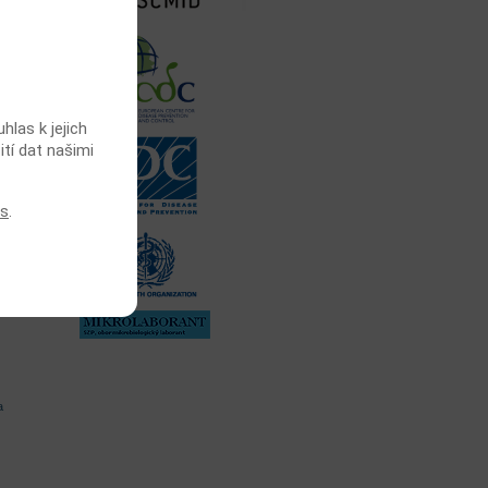
las k jejich
ití dat našimi
gie)
es
.
ůči
vu
ch
a