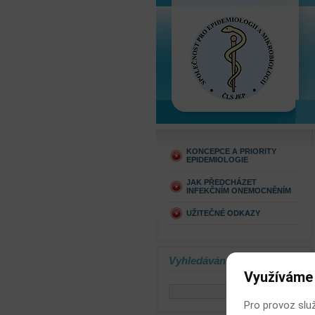
KONCEPCE A PRIORITY
EPIDEMIOLOGIE
JAK PŘEDCHÁZET
INFEKČNÍM ONEMOCNĚNÍM
UŽITEČNÉ ODKAZY
Vyhledávání
Využíváme
Pro provoz slu