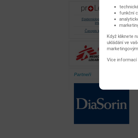
technick
funkční c
analytick
Epidemiologie, mikrobiologie,
imunologie
marketin
Časopis lékařů českých
Když kliknete n
ukládání ve vaš
marketingovými
Více informací
Partneři