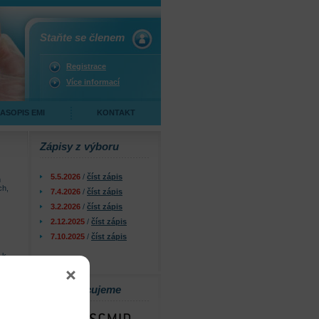
Staňte se členem
Registrace
Více informací
ASOPIS EMI
KONTAKT
Zápisy z výboru
5.5.2026
/
číst zápis
m
ch,
7.4.2026
/
číst zápis
3.2.2026
/
číst zápis
2.12.2025
/
číst zápis
7.10.2025
/
číst zápis
 k
.
Spolupracujeme
i.
mami